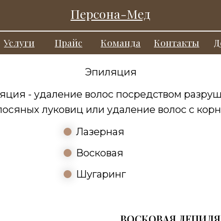
Персона-Мед
Услуги
Прайс
Команда
Контакты
Д
Эпиляция
яция - удаление волос посредством разру
лосяных луковиц или удаление волос с корн
Лазерная
Восковая
Шугаринг
ВОСКОВАЯ ДЕПИЛ