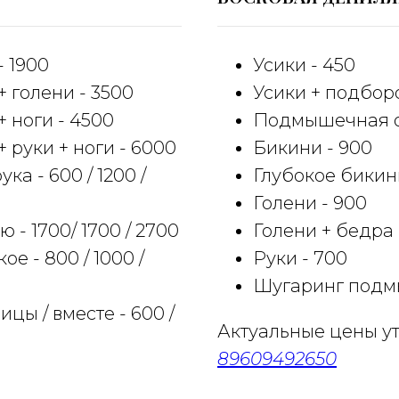
 1900
Усики - 450
 голени - 3500
Усики + подборо
 ноги - 4500
Подмышечная о
 руки + ноги - 6000
Бикини - 900
ка - 600 / 1200 /
Глубокое бикини
Голени - 900
 - 1700/ 1700 / 2700
Голени + бедра 
е - 800 / 1000 /
Руки - 700
Шугаринг подмы
цы / вместе - 600 /
Актуальные цены у
89609492650