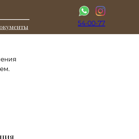
54-00-77
окументы
шения
ем.
ЯЦИЯ