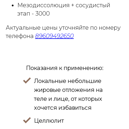
Мезодиссолюция + сосудистый
этап - 3000
Актуальные цены уточняйте по номеру
телефона
89609492650
Показания к применению:
Главная
О нас
Локальные небольшие
8 960-949-2650
Услуги
жировые отложения на
8 (3852) 54-00-77
Прайс
теле и лице, от которых
per.med@yandex.ru
Команда
хочется избавиться
Контакты
Документы
Целлюлит
Поиск